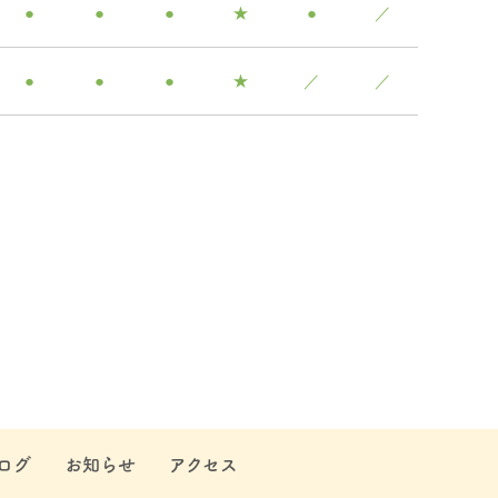
●
●
●
★
●
／
●
●
●
★
／
／
ログ
お知らせ
アクセス