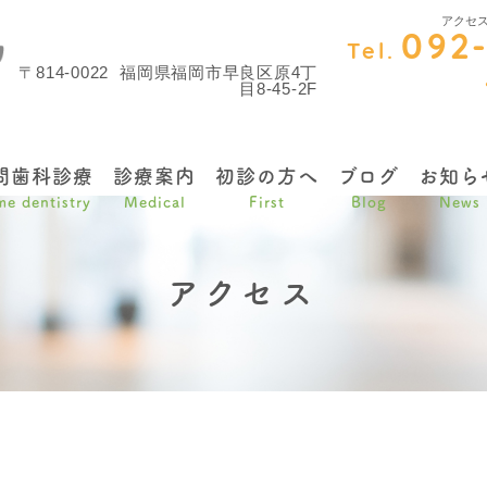
アクセ
092
Tel.
〒814-0022
福岡県福岡市早良区原4丁
目8-45-2F
問歯科診療
診療案内
初診の方へ
ブログ
お知ら
e dentistry
Medical
First
Blog
News
アクセス