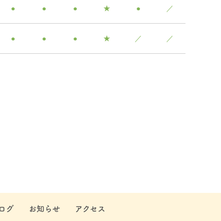
●
●
●
★
●
／
●
●
●
★
／
／
ログ
お知らせ
アクセス