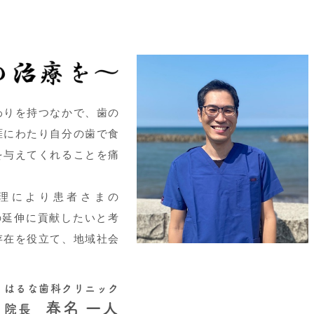
わりを持つなかで、歯の
涯にわたり自分の歯で食
を与えてくれることを痛
理により患者さまの
康寿命の延伸に貢献したいと考
存在を役立て、地域社会
はるな歯科クリニック
春名 一人
院長