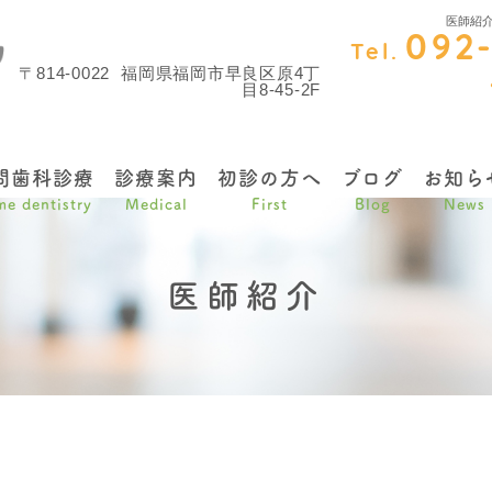
医師紹
092
Tel.
〒814-0022
福岡県福岡市早良区原4丁
目8-45-2F
問歯科診療
診療案内
初診の方へ
ブログ
お知ら
e dentistry
Medical
First
Blog
News
医師紹介