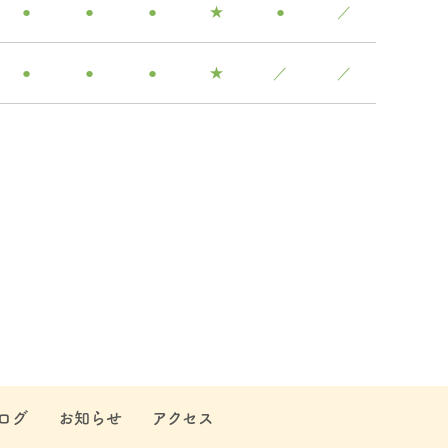
●
●
●
★
●
／
●
●
●
★
／
／
ログ
お知らせ
アクセス